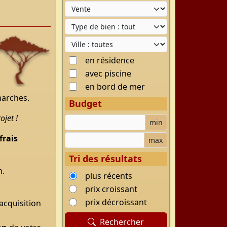
Type d'offre
Type de bien
Ville
en résidence
avec piscine
en bord de mer
marches.
Budget
jet !
Budget minimum
min
Budget maximum
frais
max
Tri des résultats
n.
plus récents
prix croissant
prix décroissant
’acquisition
Rechercher