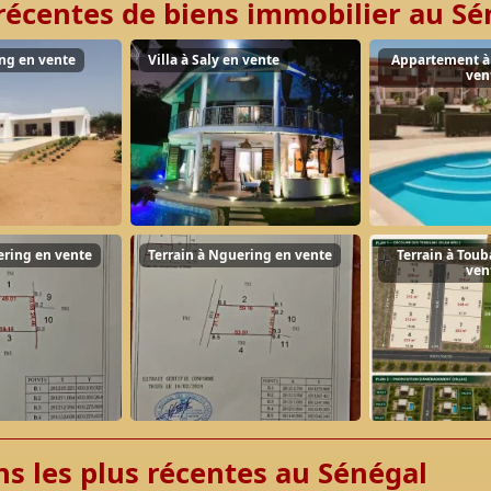
récentes de biens immobilier au Sé
ing en vente
Villa à Saly en vente
Appartement à
ven
ering en vente
Terrain à Nguering en vente
Terrain à Tou
ven
ns les plus récentes au Sénégal