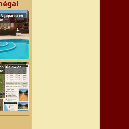
négal
 Ngaparou en
te
bab Dialaw en
te