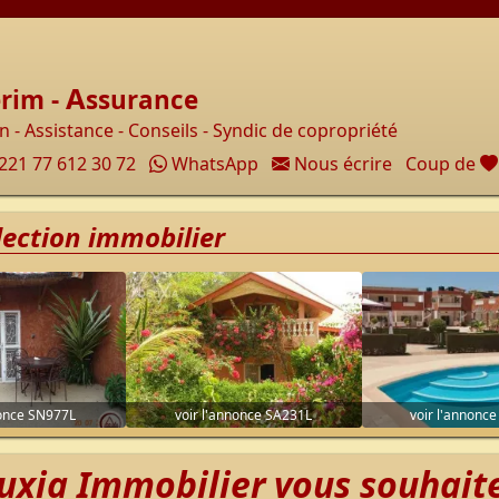
Accueil
A
rim -
ssurance
 - Assistance - Conseils - Syndic de copropriété
221 77 612 30 72
WhatsApp
Nous écrire
Coup de
lection immobilier
nonce SN977L
voir l'annonce SA231L
voir l'annonc
uxia Immobilier vous souhaite