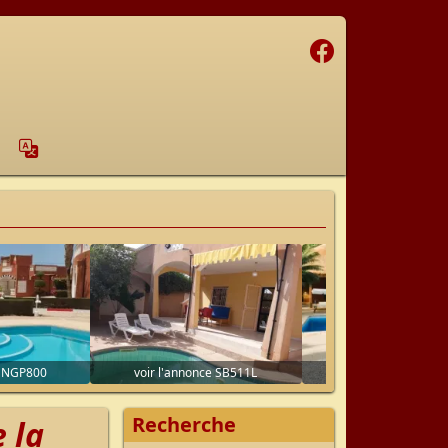
Facebook
cœur
e NGP800
voir l'annonce SB511L
voir l'annonce NIA
Recherche
 la