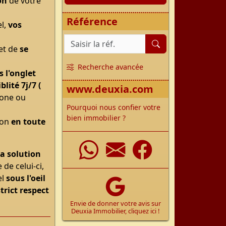
on
de votre
Référence
el,
vos
Référence du bien
fet de
se
Recherche avancée
 l'onglet
blité 7j/7 (
www.deuxia.com
hone ou
Pourquoi nous confier votre
bien immobilier ?
ion
en toute
WhatsApp
Nous écrir
Facebo
la solution
 de celui-ci,
el
sous l'oeil
strict respect
Envie de donner votre avis sur
Deuxia Immobilier, cliquez ici !