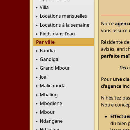
Villa
Locations mensuelles
Notre
agence
Locations à la semaine
vous assure
Pieds dans l'eau
Par ville
Résidente de
avisés, enric
Bandia
parfaite maî
Gandigal
Décou
Grand Mbour
Joal
Pour
une cla
Malicounda
d'agence inc
Mbaling
N'hésitez pas
Mbodiene
Notre concept
Mbour
Effectuer
Ndangane
du bien 
Ndayane