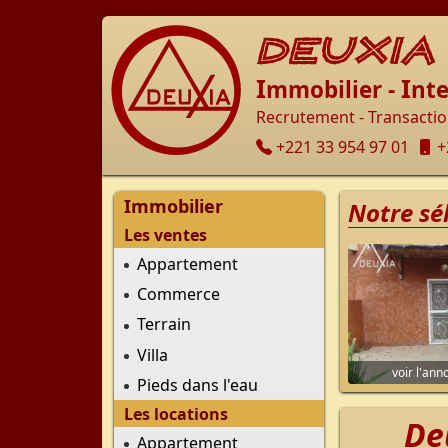
DEUXIA
I
I
mmobilier -
nte
Recrutement - Transaction
+221 33 954 97 01
+
Immobilier
Notre sé
Les ventes
Appartement
Commerce
Terrain
Villa
voir l'an
Pieds dans l'eau
Les locations
De
Appartement