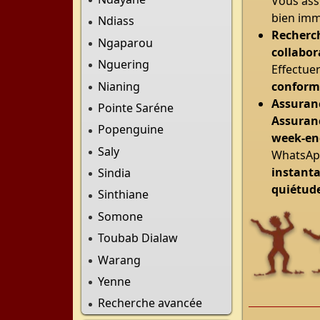
Vous ass
bien immo
Ndiass
Recherch
Ngaparou
collabor
Nguering
Effectuer
Nianing
conforme
Assuranc
Pointe Saréne
Assuran
Popenguine
week-end
Saly
WhatsAp
instant
Sindia
quiétude
Sinthiane
Somone
Toubab Dialaw
Warang
Yenne
Recherche avancée