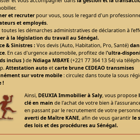
ister et vous accompagner dans
la gestion et la transacti
bilier.
er et recruter
pour vous, sous le regard d'un professionn
ateurs et employés
.
 toutes les démarches administratives de déclaration à l’ef
r à la législation du travail au Sénégal.
e & Sinistres :
Vos devis (Auto, Habitation, Pro, Santé)
dans
ce
. En cas d'urgence automobile, profitez de l
'ultra-disponi
s inclus )
de
Ndiaga MBAYE
(+221 77 364 13 54) via télép
p.
Attestation auto
et
carte brune CEDEAO
transmises
anément sur votre mobile
: circulez dans toute la sous rég
 !
Ainsi,
DEUXIA Immobilier à Saly
, vous propose
clé en main
de l'achat de votre bien à l'assurance
en passant par le recrutement de votre personn
averti de Maître KANE
, afin de vous garantir
le 
des lois et des procédures au Sénégal.