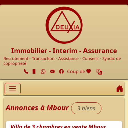
Accueil
I
I
A
mmobilier -
nterim -
ssurance
Recrutement - Transaction - Assistance - Conseils - Syndic de
copropriété
Facebook
cœur
Coup de
A
Annonces à Mbour
3 biens
Villa de 3 chambres en vente Mbour