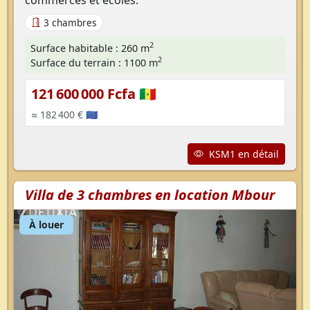
commerces et écoles.
3 chambres
2
Surface habitable : 260 m
2
Surface du terrain : 1100 m
121 600 000 Fcfa 🇸🇳
≈ 182 400 € 🇪🇺
KSM1 en détail
Villa de 3 chambres en location Mbour
À louer