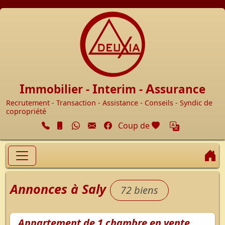
Accueil
I
I
A
mmobilier -
nterim -
ssurance
Recrutement - Transaction - Assistance - Conseils - Syndic de
copropriété
Facebook
cœur
Coup de
A
Annonces à Saly
72 biens
Appartement de 1 chambre en vente