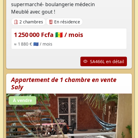
supermarché- boulangerie médecin
Meublé avec gout !
2 chambres
En résidence
1 250 000 Fcfa 🇸🇳
/ mois
≈ 1 880 € 🇪🇺
/ mois
SA466L en détail
Appartement de 1 chambre en vente
Saly
À vendre