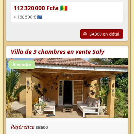
112 320 000 Fcfa 🇸🇳
≈ 168 500 € 🇪🇺
SA800 en détail
Villa de 3 chambres en vente Saly
À vendre
Référence
SB600