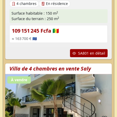
4 chambres
En résidence
2
Surface habitable : 150 m
2
Surface du terrain : 250 m
109 151 245 Fcfa 🇸🇳
≈ 163 700 € 🇪🇺
SA801 en détail
Villa de 4 chambres en vente Saly
À vendre