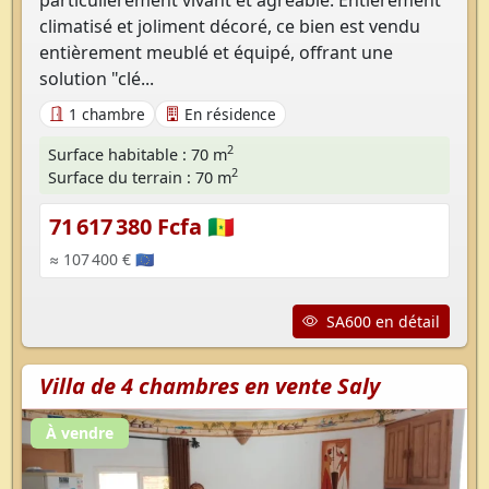
particulièrement vivant et agréable. Entièrement
climatisé et joliment décoré, ce bien est vendu
entièrement meublé et équipé, offrant une
solution "clé...
1 chambre
En résidence
2
Surface habitable : 70 m
2
Surface du terrain : 70 m
71 617 380 Fcfa 🇸🇳
≈ 107 400 € 🇪🇺
SA600 en détail
Villa de 4 chambres en vente Saly
À vendre