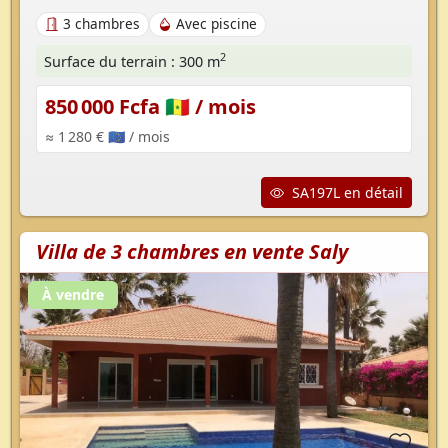
3 chambres
Avec piscine
2
Surface du terrain : 300 m
850 000 Fcfa 🇸🇳
/ mois
≈ 1 280 € 🇪🇺
/ mois
SA197L en détail
Villa de 3 chambres en vente Saly
À vendre