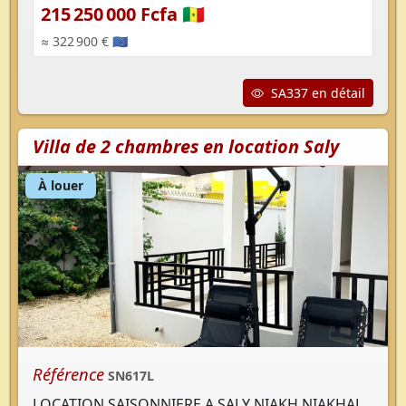
215 250 000 Fcfa 🇸🇳
≈ 322 900 € 🇪🇺
SA337 en détail
Villa de 2 chambres en location Saly
À louer
Référence
SN617L
LOCATION SAISONNIERE A SALY NIAKH NIAKHAL