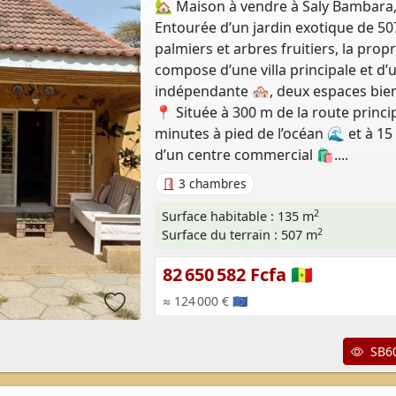
🏡 Maison à vendre à Saly Bambara
Entourée d’un jardin exotique de 50
palmiers et arbres fruitiers, la propr
compose d’une villa principale et d
indépendante 🏘️, deux espaces bien
📍 Située à 300 m de la route princip
minutes à pied de l’océan 🌊 et à 1
d’un centre commercial 🛍️....
3 chambres
2
Surface habitable : 135 m
2
Surface du terrain : 507 m
82 650 582 Fcfa 🇸🇳
≈ 124 000 € 🇪🇺
SB60