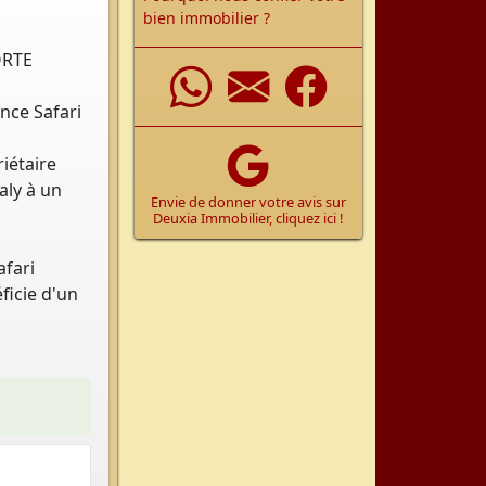
bien immobilier ?
ORTE
WhatsApp
Nous écrir
Facebo
ence Safari
riétaire
aly à un
Envie de donner votre avis sur
Deuxia Immobilier, cliquez ici !
afari
éficie d'un