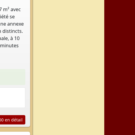
,
7 m² avec
iété se
’une annexe
 distincts.
ale, à 10
5 minutes
0 en détail