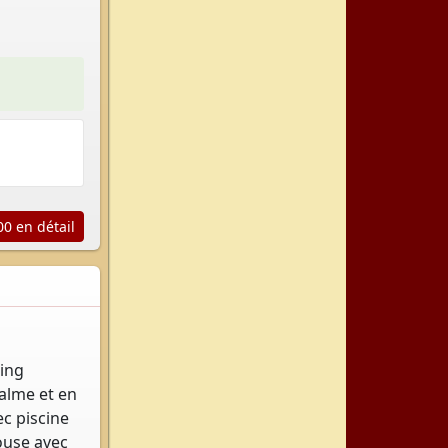
0 en détail
ring
alme et en
c piscine
ouse avec