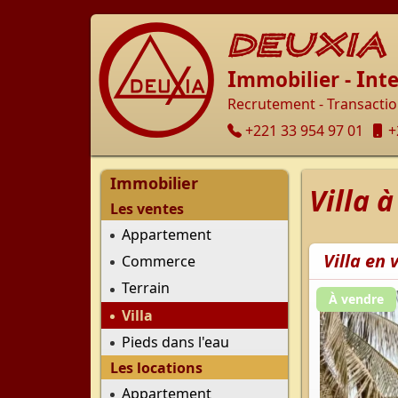
DEUXIA
I
I
mmobilier -
nte
Recrutement - Transaction
+221 33 954 97 01
+
Immobilier
Villa 
Les ventes
Appartement
Villa en
Commerce
Terrain
À vendre
Villa
Pieds dans l'eau
Les locations
Appartement