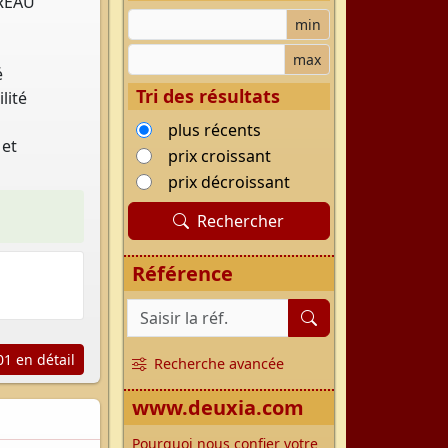
REAU
Budget minimum
min
Budget maximum
max
é
Tri des résultats
lité
plus récents
 et
prix croissant
prix décroissant
Rechercher
Référence
Référence du bien
1 en détail
Recherche avancée
www.deuxia.com
Pourquoi nous confier votre