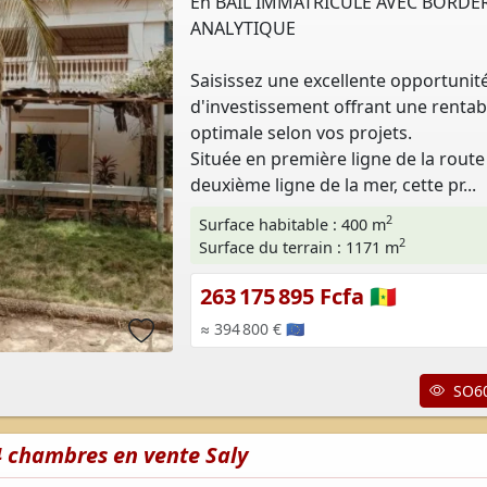
En BAIL IMMATRICULE AVEC BORDE
ANALYTIQUE
Saisissez une excellente opportunit
d'investissement offrant une rentabi
optimale selon vos projets.
Située en première ligne de la route
deuxième ligne de la mer, cette pr...
2
Surface habitable : 400 m
2
Surface du terrain : 1171 m
263 175 895 Fcfa 🇸🇳
≈ 394 800 € 🇪🇺
SO60
 4 chambres en vente Saly