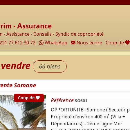
Accueil
A
rim -
ssurance
 - Assistance - Conseils - Syndic de copropriété
221 77 612 30 72
WhatsApp
Nous écrire
Coup de
à vendre
66 biens
 vente Somone
cœur
Coup de
Référence
SO601
OPPORTUNITÉ : Somone ( Secteur pr
Propriété d'environ 400 m² (Villa +
Dépendances) – 2ème Ligne Mer