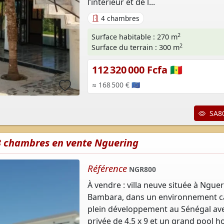
l’intérieur et de l...
4 chambres
2
Surface habitable : 270 m
2
Surface du terrain : 300 m
112 320 000 Fcfa 🇸🇳
≈ 168 500 € 🇪🇺
SA80
 3 chambres en vente Nguering
Référence
NGR800
À vendre : villa neuve située à Ngue
Bambara, dans un environnement c
plein développement au Sénégal ave
privée de 4,5 x 9 et un grand pool h