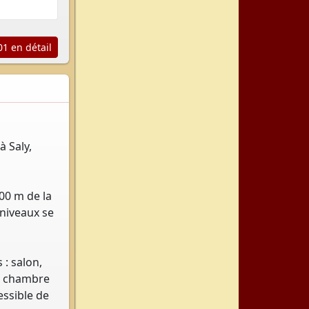
1 en détail
à Saly,
800 m de la
s niveaux se
 : salon,
 1 chambre
essible de