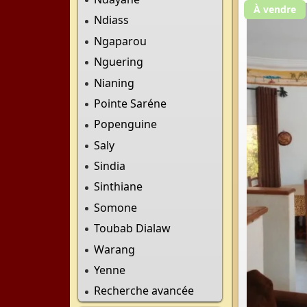
À vendre
Ndiass
Ngaparou
Nguering
Nianing
Pointe Saréne
Popenguine
Saly
Sindia
Sinthiane
Somone
Toubab Dialaw
Warang
Yenne
Recherche avancée