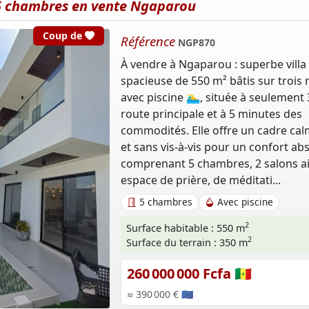
 5 chambres en vente Ngaparou
cœur
Coup de
Référence
NGP870
À vendre à Ngaparou : superbe villa
spacieuse de 550 m² bâtis sur trois 
avec piscine 🏊‍♂️, située à seulement
route principale et à 5 minutes des
commodités. Elle offre un cadre calm
et sans vis-à-vis pour un confort abs
comprenant 5 chambres, 2 salons ai
espace de prière, de méditati...
5 chambres
Avec piscine
2
Surface habitable : 550 m
2
Surface du terrain : 350 m
260 000 000 Fcfa 🇸🇳
≈ 390 000 € 🇪🇺