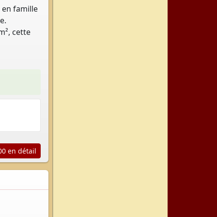
 en famille
e.
m², cette
0 en détail