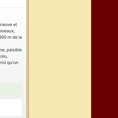
 neuve et
niveaux,
 300 m de la
e, paisible
olu,
nsi qu’un