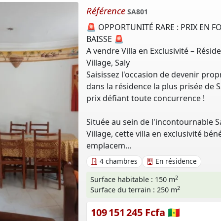
Référence
SA801
🚨 OPPORTUNITÉ RARE : PRIX EN F
BAISSE 🚨
A vendre Villa en Exclusivité – Résid
Village, Saly
Saisissez l'occasion de devenir prop
dans la résidence la plus prisée de S
prix défiant toute concurrence !
Située au sein de l'incontournable S
Village, cette villa en exclusivité bén
emplacem...
4 chambres
En résidence
2
Surface habitable : 150 m
2
Surface du terrain : 250 m
109 151 245 Fcfa 🇸🇳