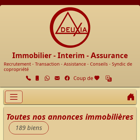
Accueil
I
I
A
mmobilier -
nterim -
ssurance
Recrutement - Transaction - Assistance - Conseils - Syndic de
copropriété
Facebook
cœur
Coup de
A
Toutes nos annonces immobilières
189 biens