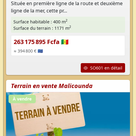
Située en première ligne de la route et deuxième
ligne de la mer, cette pr...
2
Surface habitable : 400 m
2
Surface du terrain : 1171 m
263 175 895 Fcfa 🇸🇳
≈ 394 800 € 🇪🇺
SO601 en détail
Terrain en vente Malicounda
À vendre