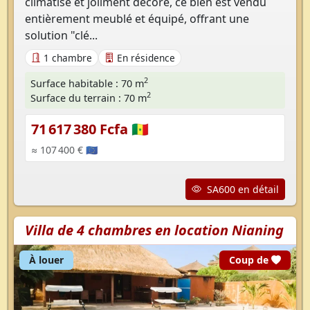
climatisé et joliment décoré, ce bien est vendu
entièrement meublé et équipé, offrant une
solution "clé...
1 chambre
En résidence
2
Surface habitable : 70 m
2
Surface du terrain : 70 m
71 617 380 Fcfa 🇸🇳
≈ 107 400 € 🇪🇺
SA600 en détail
Villa de 4 chambres en location Nianing
cœur
À louer
Coup de