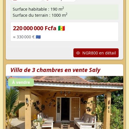
2
Surface habitable : 190 m
2
Surface du terrain : 1000 m
220 000 000 Fcfa 🇸🇳
≈ 330 000 € 🇪🇺
NGR800 en détail
Villa de 3 chambres en vente Saly
À vendre