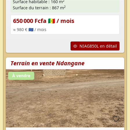
2
Surface habitable : 160 m
2
Surface du terrain : 867 m
650 000 Fcfa 🇸🇳
/ mois
≈ 980 € 🇪🇺
/ mois
NIAG850L en détail
Terrain en vente Ndangane
À vendre