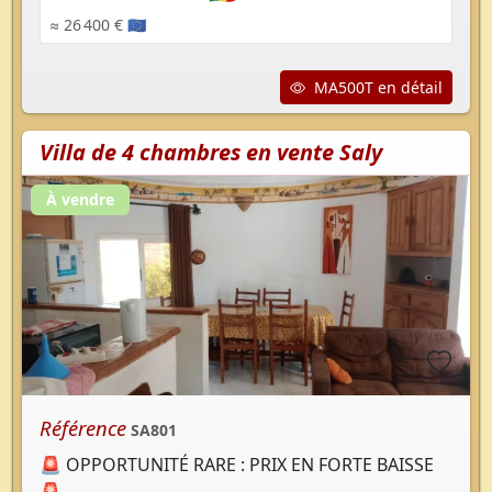
≈ 26 400 € 🇪🇺
MA500T en détail
Villa de 4 chambres en vente Saly
À vendre
Référence
SA801
🚨 OPPORTUNITÉ RARE : PRIX EN FORTE BAISSE
🚨