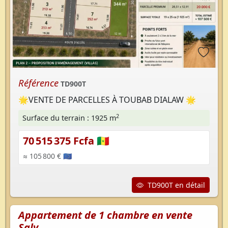
Référence
TD900T
🌟VENTE DE PARCELLES À TOUBAB DIALAW 🌟
2
Surface du terrain : 1925 m
70 515 375 Fcfa 🇸🇳
≈ 105 800 € 🇪🇺
TD900T en détail
Appartement de 1 chambre en vente
Saly