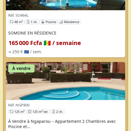
Réf. SO464L
48 m²
1 ch.
Piscine
Résidence
SOMONE EN RÉSIDENCE
165 000 Fcfa 🇸🇳
/ semaine
≈ 250 € 🇪🇺
/ sem.
À vendre
Réf. NGP800
125 m²
125 m² ter.
2 ch.
À Vendre à Ngaparou – Appartement 2 Chambres avec
Piscine et...