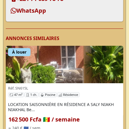
WhatsApp
ANNONCES SIMILAIRES
À louer
Réf. SN615L
47 m²
1 ch.
Piscine
Résidence
LOCATION SAISONNIÈRE EN RÉSIDENCE A SALY NIAKH
NIAKHAL Be...
162 500 Fcfa 🇸🇳
/ semaine
≈ 240 € 🇪🇺
/ sem.