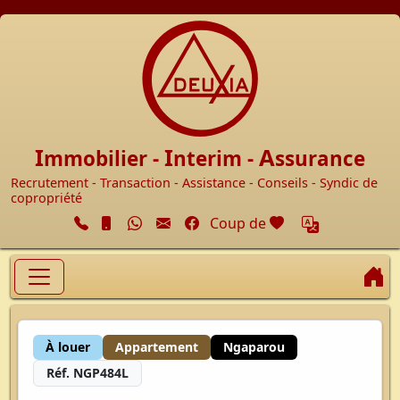
Accueil
I
I
A
mmobilier -
nterim -
ssurance
Recrutement - Transaction - Assistance - Conseils - Syndic de
copropriété
Facebook
cœur
Coup de
A
À louer
Appartement
Ngaparou
Réf. NGP484L