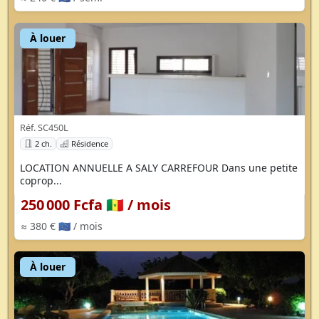
À louer
Réf. SC450L
2 ch.
Résidence
LOCATION ANNUELLE A SALY CARREFOUR Dans une petite
coprop...
250 000 Fcfa 🇸🇳
/ mois
≈ 380 € 🇪🇺
/ mois
À louer