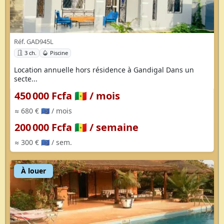
Réf. GAD945L
3 ch.
Piscine
Location annuelle hors résidence à Gandigal Dans un
secte...
450 000 Fcfa 🇸🇳
/ mois
≈ 680 € 🇪🇺
/ mois
200 000 Fcfa 🇸🇳
/ semaine
≈ 300 € 🇪🇺
/ sem.
À louer