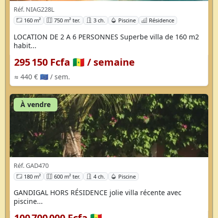
Réf. NIAG228L
160 m²
750 m² ter.
3 ch.
Piscine
Résidence
LOCATION DE 2 A 6 PERSONNES Superbe villa de 160 m2
habit...
295 150 Fcfa 🇸🇳
/ semaine
≈ 440 € 🇪🇺
/ sem.
À vendre
Réf. GAD470
180 m²
600 m² ter.
4 ch.
Piscine
GANDIGAL HORS RÉSIDENCE jolie villa récente avec
piscine...
100 700 000 Fcfa 🇸🇳