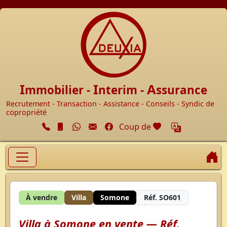
Accueil
I
I
A
mmobilier -
nterim -
ssurance
Recrutement - Transaction - Assistance - Conseils - Syndic de
copropriété
Facebook
cœur
Coup de
A
À vendre
Villa
Somone
Réf. SO601
Villa à Somone en vente — Réf.